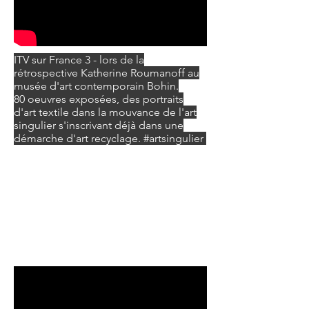
ITV sur France 3 - lors de la
rétrospective Katherine Roumanoff au
musée d'art contemporain Bohin.
80 oeuvres exposées, des portraits
d'art textile dans la mouvance de l'art
singulier s'inscrivant déjà dans une
démarche d'art recyclage. #artsingulier